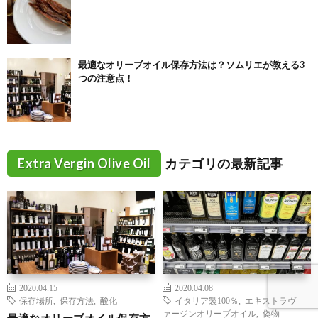
最適なオリーブオイル保存方法は？ソムリエが教える3
つの注意点！
Extra Vergin Olive Oil
カテゴリの最新記事
2020.04.15
2020.04.08
保存場所
,
保存方法
,
酸化
イタリア製100％
,
エキストラヴ
ァージンオリーブオイル
,
偽物