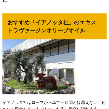
ね。
最高
のト
レ・
おすすめ「イアノッタ社」のエキス
フォ
トラヴァージンオリーブオイル
リオ
賞！
おす
すめ
のエ
キス
トラ
ヴァ
ージ
ンオ
リー
ブオ
イアノッタ社はローマから車で一時間とは思えない、何
イル