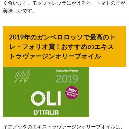
く合います。モッツァレッラにかけると、トマトの香が
4.
美味しいです。
女
性
が
手
2019年のガンベロロッソで最高のト
掛
レ・フォリオ賞！おすすめのエキス
け
トラヴァージンオリーブオイル
る
エ
キ
ス
ト
ラ
ヴ
ァ
ー
ジ
イアノッタのエキストラヴァージンオリーブオイルは、
ン