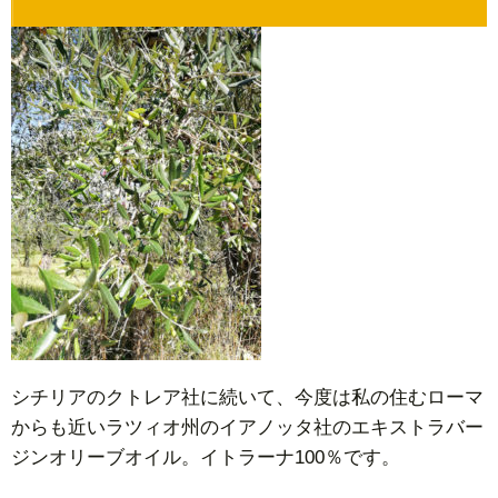
は上
質な
エキ
スト
ラヴ
ァー
ジン
オリ
ーブ
オイ
ルの
産地
2.
おす
シチリアのクトレア社に続いて、今度は私の住むローマ
すめ
からも近いラツィオ州のイアノッタ社のエキストラバー
「イ
ジンオリーブオイル。イトラーナ100％です。
アノ