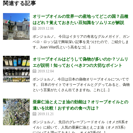
関連する記事
オリーブオイルの世界一の産地ってどこの国？品種
はどれ？覚えておきたい豆知識をソムリエが解説
2019.12.06
ボンジョルノ。 今日はイタリアの有名なグルメガイド、ガン
ベロ・ロッソ誌で興味深い記事を見つけたので、ご紹介しま
す。Juan Vilar氏という高名なコ[…]
オリーブオイルはどうして偽物が多いのか？ソムリ
エが説明！知っておくべき3つの大切なポイント
2019.12.04
ボンジョルノ。今日は日本の偽物オリーブオイルについてで
す。 日本のサイトでオリーブオイルとググってみると、偽物
という言葉がたくさん出てきますね。これじ[…]
亜麻仁油とえごま油の効能は？オリーブオイルとの
違いを比較！おすすめの食べ方は？
2019.11.21
ボンジョルノ。 先日のグレープシードオイル（オメガ6系オ
イル）に続いて、人気の亜麻仁油とえごま油（オメガ3系）
についても調べてみました。 オメガ3系の[…]