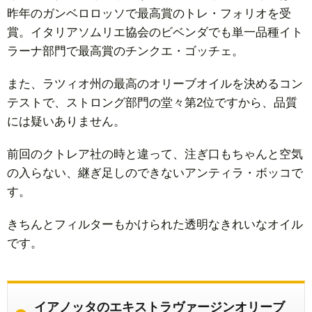
昨年のガンベロロッソで最高賞のトレ・フォリオを受
オ
賞。イタリアソムリエ協会のビベンダでも単一品種イト
リ
ラーナ部門で最高賞のチンクエ・ゴッチェ。
ー
ブ
また、ラツィオ州の最高のオリーブオイルを決めるコン
オ
テストで、ストロング部門の堂々第2位ですから、品質
イ
には疑いありません。
ル
5.
前回のクトレア社の時と違って、注ぎ口もちゃんと空気
おす
の入らない、継ぎ足しのできないアンティラ・ボッコで
すめ
す。
エキ
スト
きちんとフィルターもかけられた透明なきれいなオイル
ラヴ
です。
ァー
ジン
オリ
ーブ
イアノッタのエキストラヴァージンオリーブ