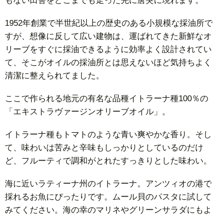
もない田舎をどこまでも走った先に唐突に現れます。
3.1.
イア
1952年創業で半世紀以上の歴史のある小規模な採油所で
ノッ
すが、想像に反して広い建物は、運ばれてきた新鮮なオ
タの
リーブをすぐに採油できるように効率よく設計されてい
エキ
て、そこがオイルの採油所とは思えないほど気持ちよく
スト
清潔に整えられてました。
ラヴ
ァー
ここで作られる地元の有名な品種イトラーナ種100％の
ジン
「エキストラヴァージンオリーブオイル」。
オリ
ーブ
イトラーナ種もトマトのような青い爽やかな香り。そし
オイ
て、味わいは苦みと辛味もしっかりとしているのだけ
ルの
ど、フルーティで調和がとれたすっきりとした味わい。
製品
情報
海に近いラティーナ州のイトラーナ。アンツィオの港で
（HP
採れるお魚にぴったりです。ムール貝のパスタに試して
よ
みてください。海の幸のマリネやグリーンサラダにもよ
り）