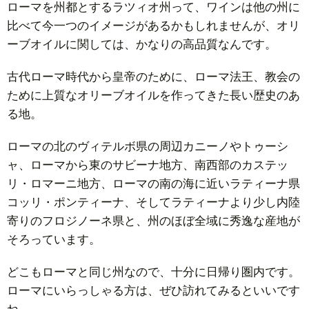
ッタ
ローマを州都とするラツィオ州って、ワインは他の州に
社」
比べて今一つのイメージがあるかもしれませんが、オリ
のエ
ーブオイルに関しては、かなりの高品質なんです。
キス
トラ
古代ローマ時代から皇帝のために、ローマ法王、教会の
ヴァ
ために上質なオリーブオイルを作ってきた長い歴史のあ
ージ
る地。
ンオ
リー
ローマの北のヴィテルボ県の周辺カニーノやトゥーシ
ブオ
ャ、ローマから東のサビーナ地方、南西部のカステッ
イル
リ・ロマーニ地方、ローマの南の海に近いラティーナ県
コッリ・ポンティーナ、そしてラティーナより少し内陸
3.
2019
寄りのフロジノーネ県と、州のほぼ全域に秀逸な産地が
年の
そろっています。
ガン
どこもローマと同じ州なので、十分に日帰り圏内です。
ベロ
ロッ
ローマにいらっしゃる方は、ぜひ訪れてみるといいです
ソで