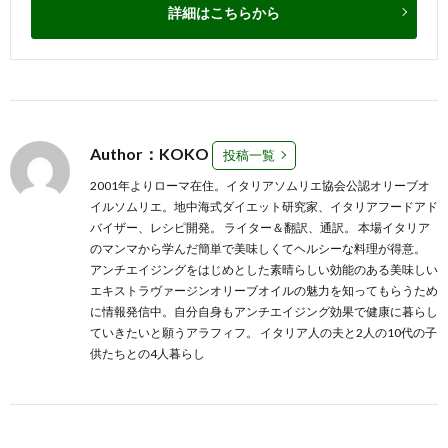
詳細はこちらから
Author：KOKO
投稿一覧
2001年よりローマ在住。イタリアソムリエ協会公認オリーブオ
イルソムリエ。地中海式ダイエット研究家、イタリアフードアド
バイザー、レシピ開発。 ライター＆翻訳、通訳。 本場イタリア
のマンマから学んだ簡単で美味しくてヘルシーな料理が得意。
アンチエイジングをはじめとした素晴らしい効能のある美味しい
エキストラヴァージンオリーブオイルの魅力を知ってもらうため
に情報発信中。自分自身もアンチエイジング効果で健康に暮らし
ていきたいと願うアラフィフ。 イタリア人の夫と2人の10代の子
供たちとの4人暮らし