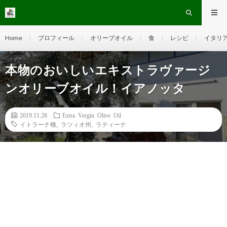
Home
プロフィール
オリーブオイル
食
レシピ
イタリ
本物のおいしいエキストラヴァージ
ンオリーブオイル！イアノッタ
2019.11.28
Extra Vergin Olive Oil
イトラーナ種
,
ラツィオ州
,
ラティーナ