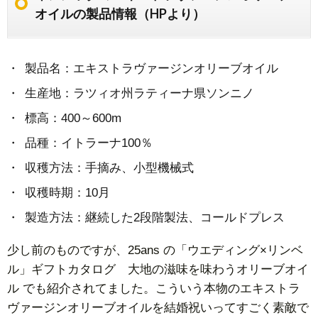
オイ
オイルの製品情報（HPより）
ルで
野菜
がも
製品名：エキストラヴァージンオリーブオイル
っと
生産地：ラツィオ州ラティーナ県ソンニノ
美味
しく
標高：400～600m
な
品種：イトラーナ100％
る！
収穫方法：手摘み、小型機械式
家族
経営
収穫時期：10月
のベ
製造方法：継続した2段階製法、コールドプレス
ジタ
リア
少し前のものですが、25ans の「ウエディング×リンベ
ンレ
ル」ギフトカタログ 大地の滋味を味わうオリーブオイ
スト
ル でも紹介されてました。こういう本物のエキストラ
ラン
ヴァージンオリーブオイルを結婚祝いってすごく素敵で