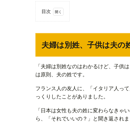
目次
1.
夫婦
は別
夫婦は別姓、子供は夫の
姓、
子供
は夫
「夫婦は別姓なのはわかるけど、子供は
の姓
は原則、夫の姓です。
2.
家族
フランス人の友人に、「イタリア人って
で自
っくりしたことがありました。
分だ
「日本は女性も夫の姓に変わらなきゃい
け苗
ら、「それでいいの？」と聞き返されま
字が
違