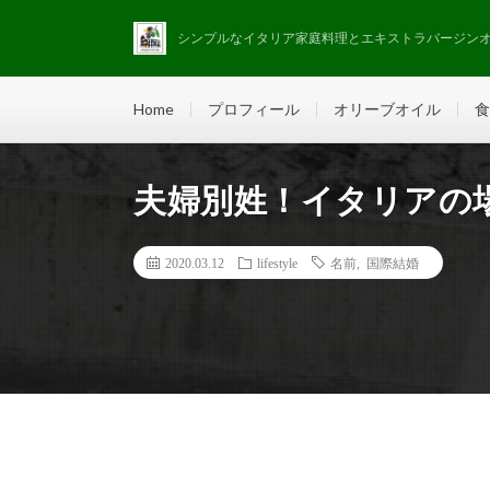
シンプルなイタリア家庭料理とエキストラバージン
Home
プロフィール
オリーブオイル
食
夫婦別姓！イタリアの
2020.03.12
lifestyle
名前
,
国際結婚