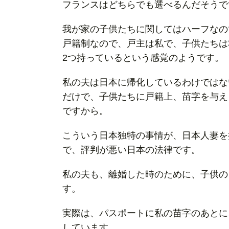
フランスはどちらでも選べるんだそうで
う！
問題
我が家の子供たちに関してはハーフなの
は？
戸籍制なので、戸主は私で、子供たちは
3.
2つ持っているという感覚のようです。
夫婦
私の夫は日本に帰化しているわけではな
同姓
希望
だけで、子供たちに戸籍上、苗字を与え
な
ですから。
ら、
こういう日本独特の事情が、日本人妻を
手続
で、評判が悪い日本の法律です。
きが
でき
私の夫も、離婚した時のために、子供の
る
す。
4.
夫
実際は、パスポートに私の苗字のあとに
婦
しています。