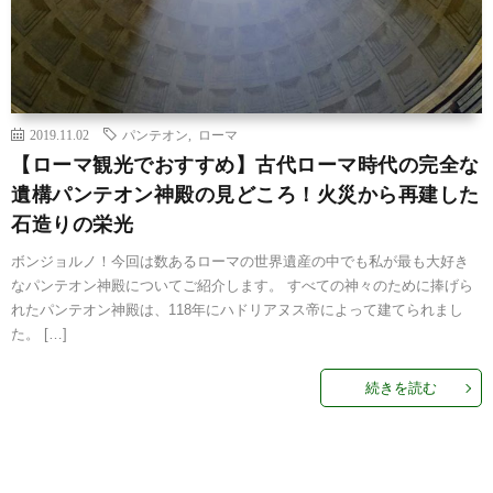
2019.11.02
パンテオン
,
ローマ
【ローマ観光でおすすめ】古代ローマ時代の完全な
遺構パンテオン神殿の見どころ！火災から再建した
石造りの栄光
ボンジョルノ！今回は数あるローマの世界遺産の中でも私が最も大好き
なパンテオン神殿についてご紹介します。 すべての神々のために捧げら
れたパンテオン神殿は、118年にハドリアヌス帝によって建てられまし
た。 […]
続きを読む